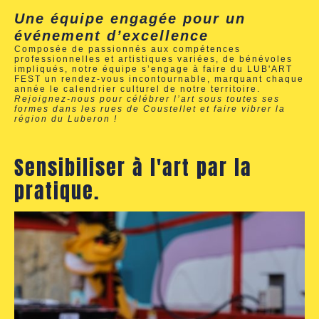
Une équipe engagée pour un
événement d’excellence
Composée de passionnés aux compétences
professionnelles et artistiques variées, de bénévoles
impliqués, notre équipe s’engage à faire du LUB'ART
FEST un rendez-vous incontournable, marquant chaque
année le calendrier culturel de notre territoire.
Rejoignez-nous pour célébrer l’art sous toutes ses
formes dans les rues de Coustellet et faire vibrer la
région du Luberon !
Sensibiliser à l'art par la
pratique.