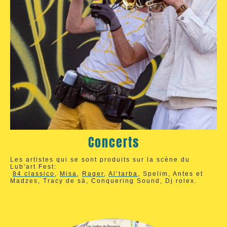
Concerts
Les artistes qui se sont produits sur la scène du
Lub'art Fest:
84 classico
,
Misa
,
Rager
,
Al’tarba
, Spelim, Antes et
Madzes, Tracy de sà, Conquering Sound, Dj rolex.