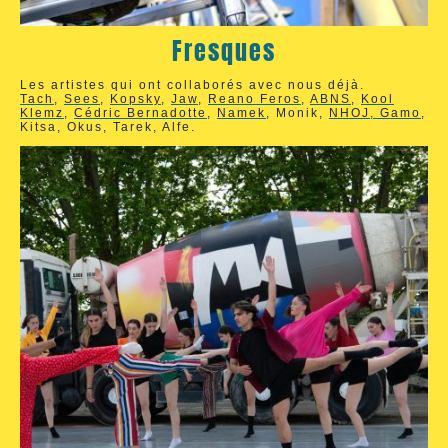
Fresques
Les artistes qui ont collaborés avec nous déjà.
Tach
,
Sees
,
Kopsky
,
Jaw
,
Reano Feros
,
ABNS
,
Kool
Klemz
,
Cédric Bernadotte
,
Namek
, Monik,
NHOJ, Gamo
,
Kitsa, Okus, Tarek, Alfe.