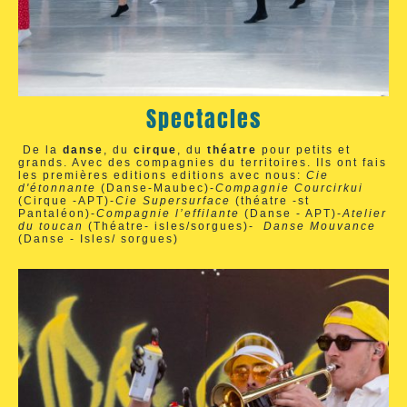
Spectacles
De la
danse
, du
cirque
, du
théatre
pour petits et
grands. Avec des compagnies du territoires. Ils ont fais
les premières editions editions avec nous:
C
ie
d'étonnante
(Danse-Maubec)-
Compagnie Courcirkui
(Cirque -APT)-
Cie Supersurface
(théatre -st
Pantaléon)-
Compagnie l’effilante
(Danse - APT)-
Atelier
du toucan
(Théatre- isles/sorgues)-
Danse Mouvance
(Danse - Isles/ sorgues)